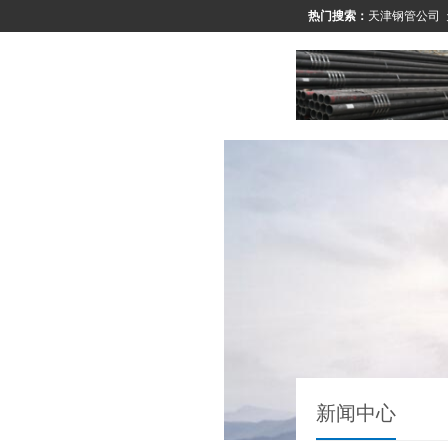
热门搜索：
天津钢管公司
新闻中心