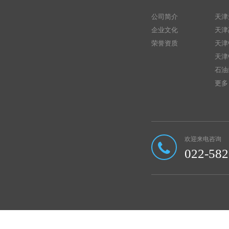
公司简介
天津
企业文化
天津
荣誉资质
天津
天津
石油
更多 
欢迎来电咨询
022-58