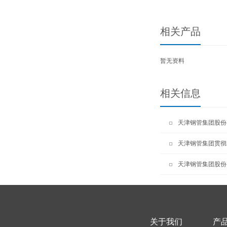
相关产品
暂无资料
相关信息
天津钢管集团股份
天津钢管集团贯彻
天津钢管集团股份
关于我们
产