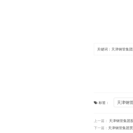
关键词：
天津钢管集团
天津钢
标签：
上一篇：
天津钢管集团
下一篇：
天津钢管集团贯