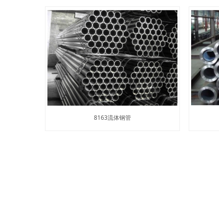
8163流体钢管