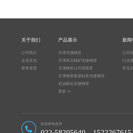
关于我们
产品展示
新闻
公司简介
天津无缝钢管
公司
企业文化
天津高压锅炉无缝钢管
行业
荣誉资质
天津钢管公司管线管
常见
天津钢管集团钻具无缝钢管
石油裂化无缝钢管
更多 >>
欢迎来电咨询
022-58205640 1522267615