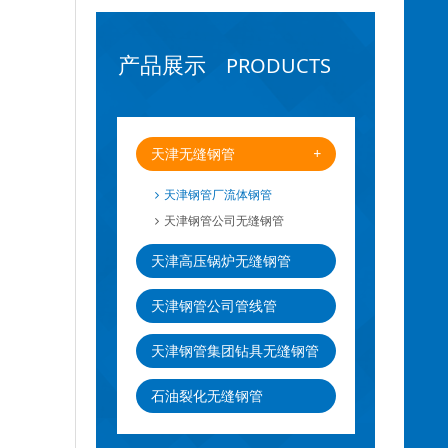
产品展示
PRODUCTS
天津无缝钢管
+
天津钢管厂流体钢管
天津钢管公司无缝钢管
天津高压锅炉无缝钢管
天津钢管公司管线管
天津钢管集团钻具无缝钢管
石油裂化无缝钢管