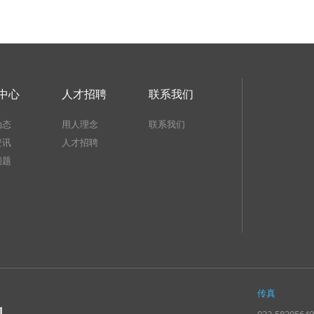
中心
人才招聘
联系我们
动态
用人理念
联系我们
资讯
人才招聘
问题
传真
1