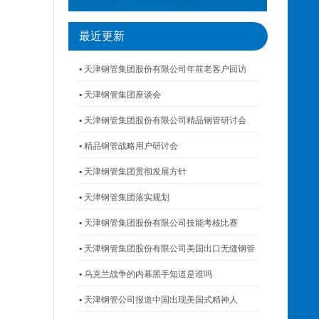
最近更新
▪ 天津钢管集团股份有限公司年前老客户回访
▪ 天津钢管集团座谈会
▪ 天津钢管集团股份有限公司精品钢管研讨会
▪ 精品钢管战略用户研讨会
▪ 天津钢管集团贯彻发展方针
▪ 天津钢管集团落实规划
▪ 天津钢管集团股份有限公司技能考核比赛
▪ 天津钢管集团股份有限公司美国出口无缝钢管
▪ 乌克兰战争的内幕黑手知道是谁吗
▪ 天津钢管公司报道中国出现美国式精神人